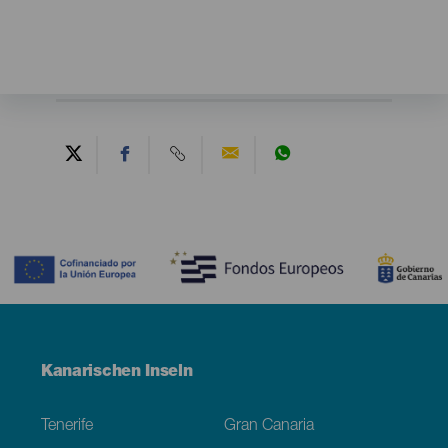
Contenido
Menú
Kanarischen Inseln
Footer
Tenerife
Gran Canaria