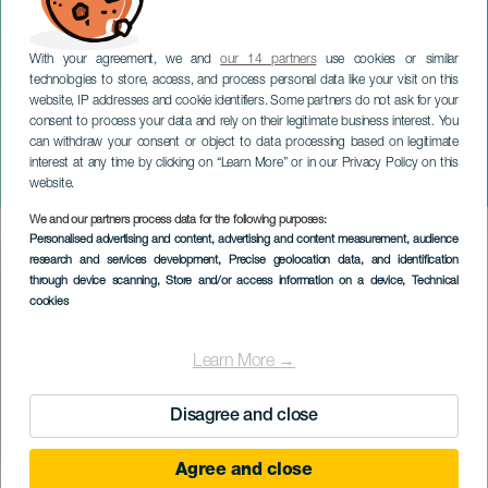
With your agreement, we and
our 14 partners
use cookies or similar
technologies to store, access, and process personal data like your visit on this
website, IP addresses and cookie identifiers. Some partners do not ask for your
consent to process your data and rely on their legitimate business interest. You
can withdraw your consent or object to data processing based on legitimate
LANZAROTE
interest at any time by clicking on “Learn More” or in our Privacy Policy on this
Eine Nacht mit Cristito
website.
We and our partners process data for the following purposes:
Imagen
Personalised advertising and content, advertising and content measurement, audience
Listado
research and services development
, Precise geolocation data, and identification
through device scanning
, Store and/or access information on a device
, Technical
cookies
Learn More →
Disagree and close
Agree and close