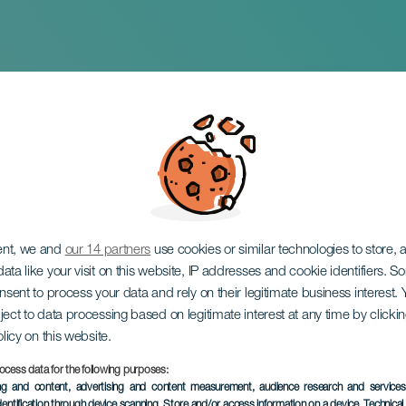
t in der Oper
ent, we and
our 14 partners
use cookies or similar technologies to store,
ata like your visit on this website, IP addresses and cookie identifiers. 
onsent to process your data and rely on their legitimate business interest
ject to data processing based on legitimate interest at any time by click
olicy on this website.
ocess data for the following purposes:
VERGANGENE VERANSTAL
ing and content, advertising and content measurement, audience research and service
dentification through device scanning
, Store and/or access information on a device
, Technica