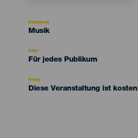
Kategorie
Categoría
Musik
del
evento
Alter
Edad
Für jedes Publikum
Recomendada
Preis
Diese Veranstaltung ist kosten