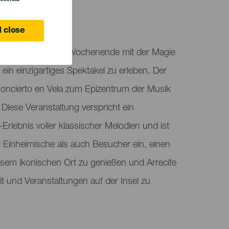
 close
rauf vor, an diesem Wochenende mit der Magie
in einzigartiges Spektakel zu erleben. Der
oncierto en Vela zum Epizentrum der Musik
 Diese Veranstaltung verspricht ein
Erlebnis voller klassischer Melodien und ist
l Einheimische als auch Besucher ein, einen
em ikonischen Ort zu genießen und Arrecife
it und Veranstaltungen auf der Insel zu