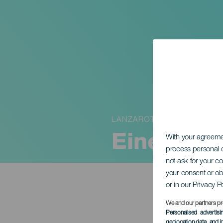
LANZAROTE
Eine Nach
With your agreem
process personal d
not ask for your c
your consent or ob
or in our Privacy P
We and our partners pr
Personalised advertis
geolocation data, and i