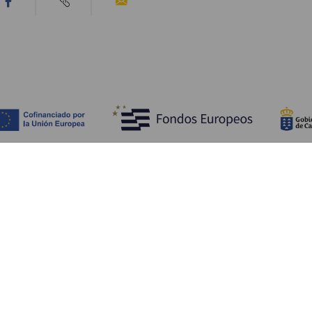
Entdecken
P
Hochzeiten
Küste und Strand
Ve
Kreuzfahrten
Kultur
An