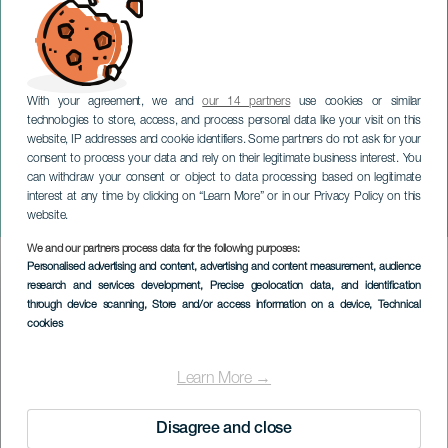
With your agreement, we and
our 14 partners
use cookies or similar
technologies to store, access, and process personal data like your visit on this
website, IP addresses and cookie identifiers. Some partners do not ask for your
consent to process your data and rely on their legitimate business interest. You
LANZAROTE
can withdraw your consent or object to data processing based on legitimate
Die Internationale
interest at any time by clicking on “Learn More” or in our Privacy Policy on this
Halloween-Regatta
website.
We and our partners process data for the following purposes:
Imagen
Personalised advertising and content, advertising and content measurement, audience
Listado
research and services development
, Precise geolocation data, and identification
through device scanning
, Store and/or access information on a device
, Technical
cookies
Learn More →
Disagree and close