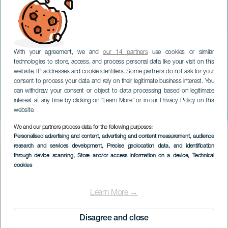
With your agreement, we and
our 14 partners
use cookies or similar
technologies to store, access, and process personal data like your visit on this
website, IP addresses and cookie identifiers. Some partners do not ask for your
consent to process your data and rely on their legitimate business interest. You
can withdraw your consent or object to data processing based on legitimate
LANZAROTE
interest at any time by clicking on “Learn More” or in our Privacy Policy on this
Das andere Biest
website.
We and our partners process data for the following purposes:
Imagen
Personalised advertising and content, advertising and content measurement, audience
Listado
research and services development
, Precise geolocation data, and identification
through device scanning
, Store and/or access information on a device
, Technical
cookies
Learn More →
Disagree and close