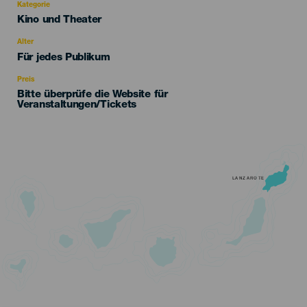
Kategorie
Categoría
Kino und Theater
del
evento
Alter
Edad
Für jedes Publikum
Recomendada
Preis
Bitte überprüfe die Website für
Veranstaltungen/Tickets
LANZAROTE