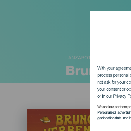
LANZAROTE
Brunch V
With your agreem
process personal d
not ask for your c
your consent or ob
or in our Privacy P
We and our partners pr
Imagen
Personalised advertis
Listado
geolocation data, and i