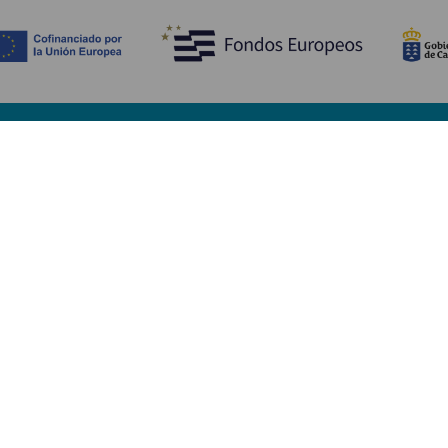
Entdecken
P
Hochzeiten
Küste und Strand
Ve
Kreuzfahrten
Kultur
An
Gastronomie
Aktivtourismus
Un
Alle Artikel