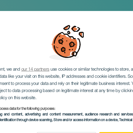
erbenero
ent, we and
our 14 partners
use cookies or similar technologies to store,
ata like your visit on this website, IP addresses and cookie identifiers. 
onsent to process your data and rely on their legitimate business interest
ject to data processing based on legitimate interest at any time by click
olicy on this website.
ocess data for the following purposes:
VERGANGENE VERANSTAL
ing and content, advertising and content measurement, audience research and service
dentification through device scanning
, Store and/or access information on a device
, Technica
23 November 2025