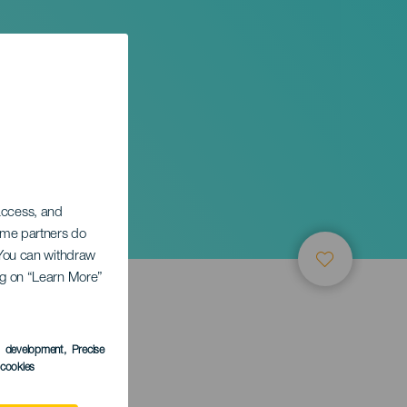
 access, and
Some partners do
. You can withdraw
ing on “Learn More”
TUNG
s development
, Precise
l cookies