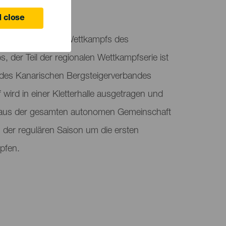
 close
t eines offiziellen Wettkampfs des
 der Teil der regionalen Wettkampfserie ist
n des Kanarischen Bergsteigerverbandes
 wird in einer Kletterhalle ausgetragen und
ten aus der gesamten autonomen Gemeinschaft
der regulären Saison um die ersten
pfen.