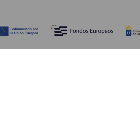
Entdecken
P
Hochzeiten
Küste und Strand
Ve
Kreuzfahrten
Kultur
An
Gastronomie
Aktivtourismus
Un
Alle Artikel