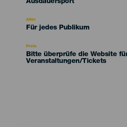
Categoría
Ausdauersport
del
evento
Alter
Edad
Für jedes Publikum
Recomendada
Preis
Bitte überprüfe die Website fü
Veranstaltungen/Tickets