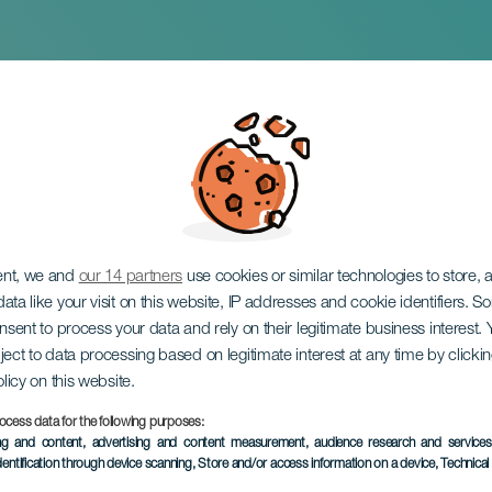
okal der Kanarische
ent, we and
our 14 partners
use cookies or similar technologies to store,
ata like your visit on this website, IP addresses and cookie identifiers. 
onsent to process your data and rely on their legitimate business interest
ject to data processing based on legitimate interest at any time by click
olicy on this website.
ocess data for the following purposes:
VERGANGENE VERANSTAL
ing and content, advertising and content measurement, audience research and service
dentification through device scanning
, Store and/or access information on a device
, Technica