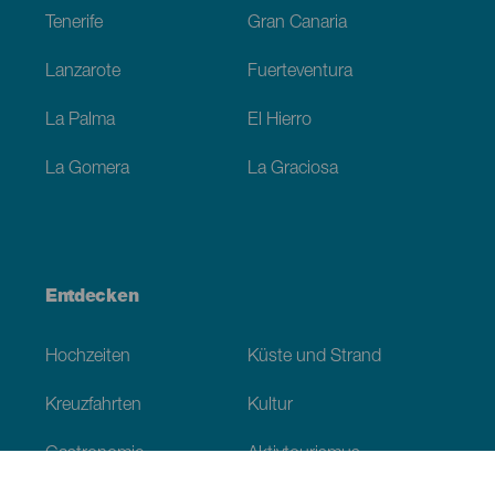
Tenerife
Gran Canaria
Lanzarote
Fuerteventura
La Palma
El Hierro
La Gomera
La Graciosa
Entdecken
Hochzeiten
Küste und Strand
Kreuzfahrten
Kultur
Gastronomie
Aktivtourismus