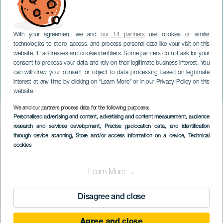
With your agreement, we and
our 14 partners
use cookies or similar
technologies to store, access, and process personal data like your visit on this
website, IP addresses and cookie identifiers. Some partners do not ask for your
consent to process your data and rely on their legitimate business interest. You
can withdraw your consent or object to data processing based on legitimate
LANZAROTE
interest at any time by clicking on “Learn More” or in our Privacy Policy on this
Blackout
website.
We and our partners process data for the following purposes:
Imagen
Personalised advertising and content, advertising and content measurement, audience
Listado
research and services development
, Precise geolocation data, and identification
through device scanning
, Store and/or access information on a device
, Technical
cookies
Learn More →
Disagree and close
Agree and close