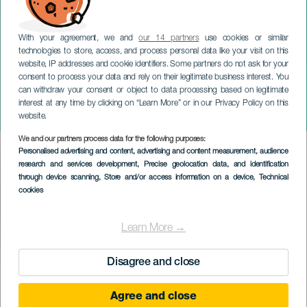
With your agreement, we and
our 14 partners
use cookies or similar
technologies to store, access, and process personal data like your visit on this
website, IP addresses and cookie identifiers. Some partners do not ask for your
consent to process your data and rely on their legitimate business interest. You
can withdraw your consent or object to data processing based on legitimate
LA PALMA
interest at any time by clicking on “Learn More” or in our Privacy Policy on this
Transvulcania Bike
website.
We and our partners process data for the following purposes:
Imagen
Personalised advertising and content, advertising and content measurement, audience
Listado
research and services development
, Precise geolocation data, and identification
through device scanning
, Store and/or access information on a device
, Technical
cookies
Learn More →
Disagree and close
November 2026
Localidad
El Paso
Agree and close
Descripción
Die Transvulcania Bike ist eine Sportveranstaltung, die aus