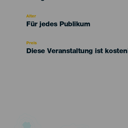
del
evento
Alter
Edad
Für jedes Publikum
Recomendada
Preis
Diese Veranstaltung ist kosten