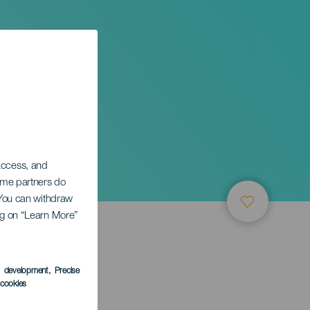
 access, and
Some partners do
. You can withdraw
ing on “Learn More”
TUNG
s development
, Precise
l cookies