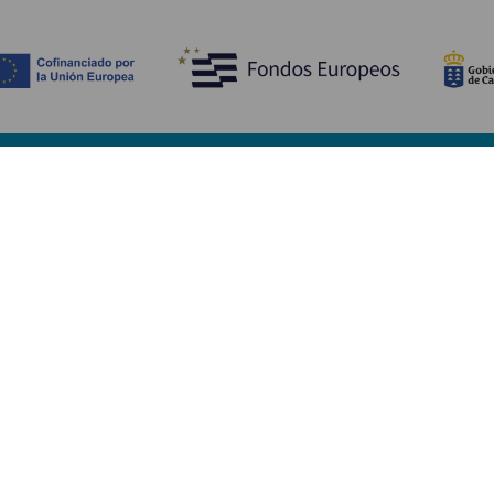
Entdecken
P
Hochzeiten
Küste und Strand
Ve
Kreuzfahrten
Kultur
An
Gastronomie
Aktivtourismus
Un
Alle Artikel