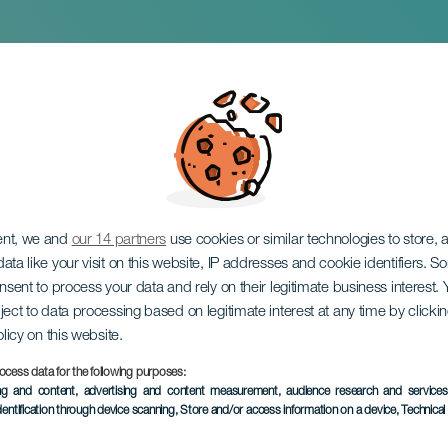
ateinamerikanischer
te
ent, we and
our 14 partners
use cookies or similar technologies to store,
ata like your visit on this website, IP addresses and cookie identifiers. 
onsent to process your data and rely on their legitimate business interest
ject to data processing based on legitimate interest at any time by click
olicy on this website.
ocess data for the following purposes:
VERGANGENE VERANSTAL
ing and content, advertising and content measurement, audience research and service
dentification through device scanning
, Store and/or access information on a device
, Technica
28 bis 30 November