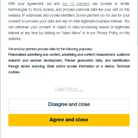
With your agreement, we and
our 14 partners
use cookies or similar
technologies to store, access, and process personal data like your visit on this
website, IP addresses and cookie identifiers. Some partners do not ask for your
consent to process your data and rely on their legitimate business interest. You
can withdraw your consent or object to data processing based on legitimate
LA GRACIOSA
interest at any time by clicking on “Learn More” or in our Privacy Policy on this
Partielle Sonnenfinsternis
website.
We and our partners process data for the following purposes:
Imagen
Personalised advertising and content, advertising and content measurement, audience
Listado
research and services development
, Precise geolocation data, and identification
through device scanning
, Store and/or access information on a device
, Technical
cookies
Learn More →
Disagree and close
Agree and close
12 August 2026
Localidad
Caleta de Sebo