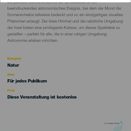
Descripción
Die partielle Sonnenfinsternis auf La Graciosa ist ein
del
beeindruckendes astronomisches Ereignis, bei dem der Mond die
evento
Sonnenscheibe teilweise bedeckt und so ein einzigartiges visuelles
Phänomen erzeugt. Der klare Himmel und die natürliche Umgebung
der Insel bieten eine privilegierte Kulisse, um dieses Spektakel zu
genießen – perfekt für alle, die in einer ruhigen Umgebung
Astronomie erleben möchten.
Kategorie
Categoría
Natur
del
evento
Alter
Edad
Für jedes Publikum
Recomendada
Preis
Diese Veranstaltung ist kostenlos
LA GRACIOSA