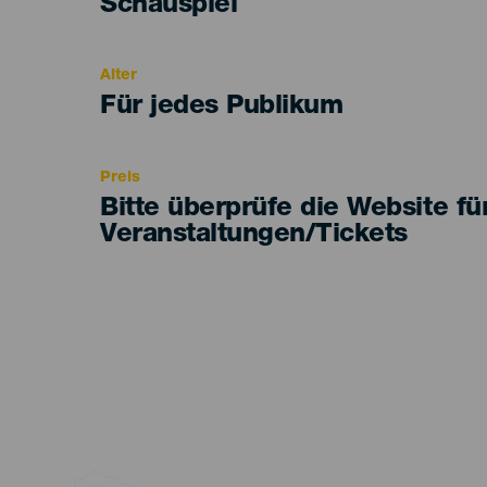
Categoría
Schauspiel
del
evento
Alter
Edad
Für jedes Publikum
Recomendada
Preis
Bitte überprüfe die Website fü
Veranstaltungen/Tickets