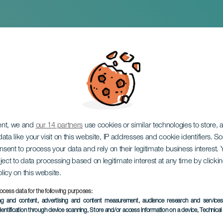
hmus-Abenteuer
ent, we and
our 14 partners
use cookies or similar technologies to store,
ata like your visit on this website, IP addresses and cookie identifiers. 
onsent to process your data and rely on their legitimate business interest
ject to data processing based on legitimate interest at any time by click
olicy on this website.
ocess data for the following purposes:
VERGANGENE VERANSTAL
ing and content, advertising and content measurement, audience research and service
dentification through device scanning
, Store and/or access information on a device
, Technica