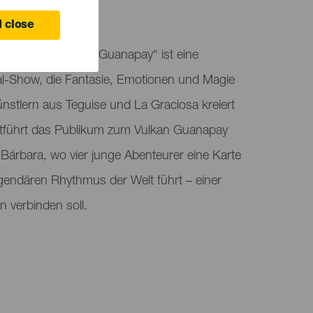
 close
: Der Schatz von Guanapay“ ist eine
cal-Show, die Fantasie, Emotionen und Magie
nstlern aus Teguise und La Graciosa kreiert
ntführt das Publikum zum Vulkan Guanapay
Bárbara, wo vier junge Abenteurer eine Karte
egendären Rhythmus der Welt führt – einer
n verbinden soll.