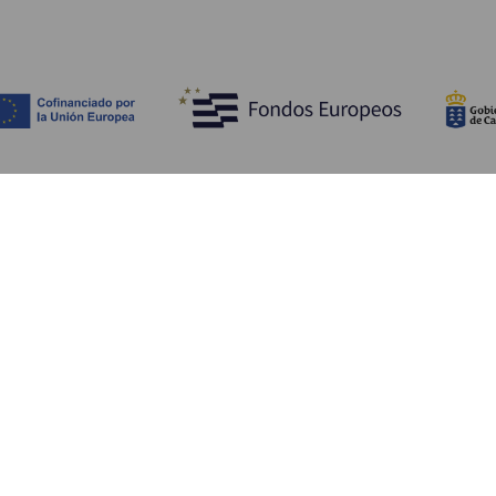
Entdecken
P
Hochzeiten
Küste und Strand
Ve
Kreuzfahrten
Kultur
An
Gastronomie
Aktivtourismus
Un
Alle Artikel