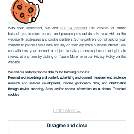
With your agreement, we and
our 14 partners
use cookies or similar
technologies to store, access, and process personal data like your visit on this
website, IP addresses and cookie identifiers. Some partners do not ask for your
consent to process your data and rely on their legitimate business interest. You
can withdraw your consent or object to data processing based on legitimate
LA GOMERA
interest at any time by clicking on “Learn More” or in our Privacy Policy on this
Salitre y Son Festival
website.
We and our partners process data for the following purposes:
Imagen
Personalised advertising and content, advertising and content measurement, audience
Listado
research and services development
, Precise geolocation data, and identification
through device scanning
, Store and/or access information on a device
, Technical
cookies
Learn More →
Disagree and close