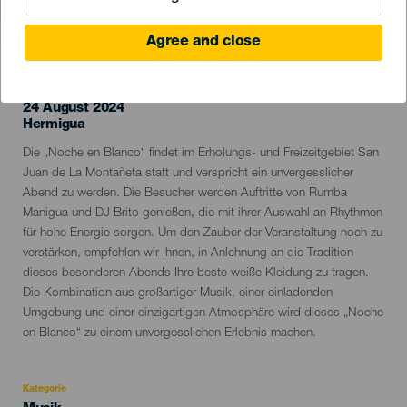
VERGANGENE VERANSTALTUNG
Agree and close
24 August 2024
Localidad
Hermigua
Descripción
Die „Noche en Blanco“ findet im Erholungs- und Freizeitgebiet San
del
Juan de La Montañeta statt und verspricht ein unvergesslicher
evento
Abend zu werden. Die Besucher werden Auftritte von Rumba
Manigua und DJ Brito genießen, die mit ihrer Auswahl an Rhythmen
für hohe Energie sorgen. Um den Zauber der Veranstaltung noch zu
verstärken, empfehlen wir Ihnen, in Anlehnung an die Tradition
dieses besonderen Abends Ihre beste weiße Kleidung zu tragen.
Die Kombination aus großartiger Musik, einer einladenden
Umgebung und einer einzigartigen Atmosphäre wird dieses „Noche
en Blanco“ zu einem unvergesslichen Erlebnis machen.
Kategorie