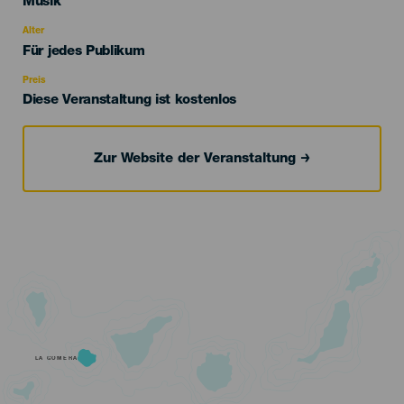
Categoría
Musik
del
evento
Alter
Edad
Für jedes Publikum
Recomendada
Preis
Diese Veranstaltung ist kostenlos
Zur Website der Veranstaltung
LA GOMERA