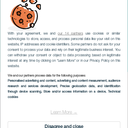
With your agreement, we and
our 14 partners
use cookies or similar
technologies to store, access, and process personal data like your visit on this
website, IP addresses and cookie identifiers. Some partners do not ask for your
consent to process your data and rely on their legitimate business interest. You
can withdraw your consent or object to data processing based on legitimate
LA GOMERA
interest at any time by clicking on “Learn More” or in our Privacy Policy on this
Noche en Blanco
website.
We and our partners process data for the following purposes:
Imagen
Personalised advertising and content, advertising and content measurement, audience
Listado
research and services development
, Precise geolocation data, and identification
through device scanning
, Store and/or access information on a device
, Technical
cookies
Learn More →
Disagree and close