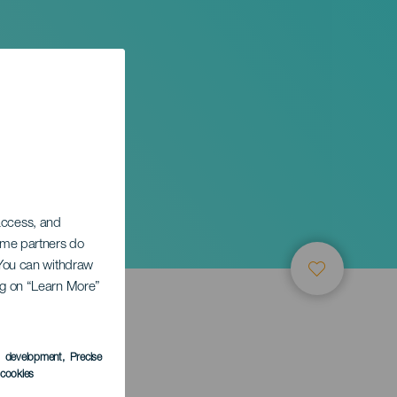
 access, and
Some partners do
. You can withdraw
ing on “Learn More”
TUNG
s development
, Precise
l cookies