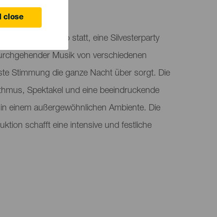
 close
det die Noche Zero statt, eine Silvesterparty
 durchgehender Musik von verschiedenen
ste Stimmung die ganze Nacht über sorgt. Die
ythmus, Spektakel und eine beeindruckende
g in einem außergewöhnlichen Ambiente. Die
uktion schafft eine intensive und festliche