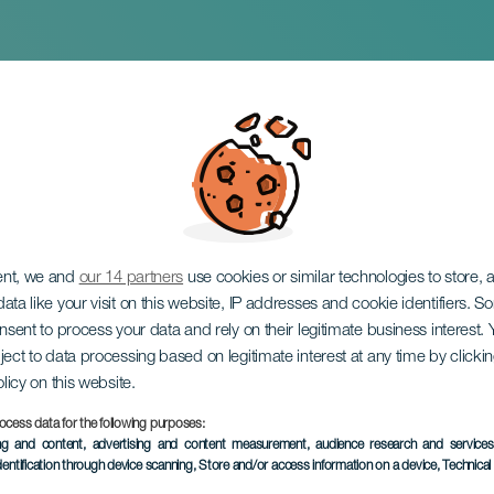
t
ent, we and
our 14 partners
use cookies or similar technologies to store,
ata like your visit on this website, IP addresses and cookie identifiers. 
onsent to process your data and rely on their legitimate business interest
ject to data processing based on legitimate interest at any time by click
olicy on this website.
ocess data for the following purposes:
VERGANGENE VERANSTAL
ing and content, advertising and content measurement, audience research and service
dentification through device scanning
, Store and/or access information on a device
, Technica