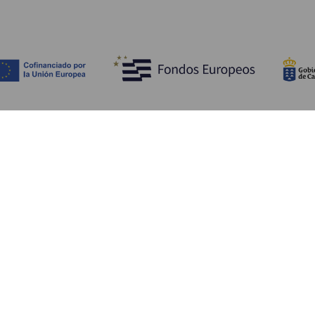
Entdecken
P
Hochzeiten
Küste und Strand
Ve
Kreuzfahrten
Kultur
An
Gastronomie
Aktivtourismus
Un
Alle Artikel