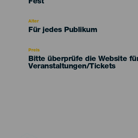
Categoría
Fest
del
evento
Alter
Edad
Für jedes Publikum
Recomendada
Preis
Bitte überprüfe die Website fü
Veranstaltungen/Tickets