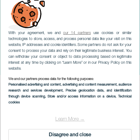
With your agreement, we and
our 14 partners
use cookies or similar
technologies to store, access, and process personal data like your visit on this
website, IP addresses and cookie identifiers. Some partners do not ask for your
consent to process your data and rely on their legitimate business interest. You
GRAN CANARIA
can withdraw your consent or object to data processing based on legitimate
Weihnachtsmarkt für
interest at any time by clicking on “Learn More” or in our Privacy Policy on this
Kunsthandwerk
website.
We and our partners process data for the following purposes:
Imagen
Personalised advertising and content, advertising and content measurement, audience
Listado
research and services development
, Precise geolocation data, and identification
through device scanning
, Store and/or access information on a device
, Technical
cookies
Learn More →
Disagree and close