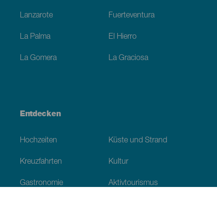
Lanzarote
Fuerteventura
La Palma
El Hierro
La Gomera
La Graciosa
Entdecken
Hochzeiten
Küste und Strand
Kreuzfahrten
Kultur
Gastronomie
Aktivtourismus
Alle Artikel