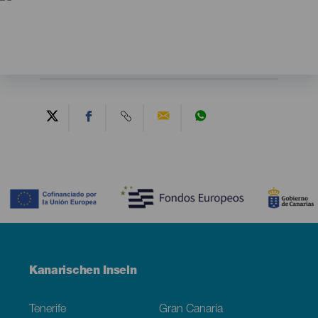
Contenido
Menú
Kanarischen Inseln
Footer
Tenerife
Gran Canaria