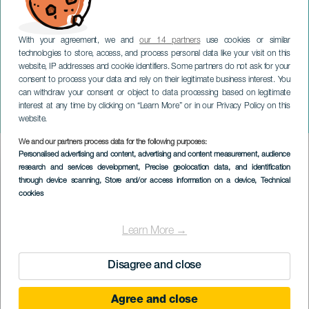
With your agreement, we and
our 14 partners
use cookies or similar
technologies to store, access, and process personal data like your visit on this
website, IP addresses and cookie identifiers. Some partners do not ask for your
consent to process your data and rely on their legitimate business interest. You
GRAN CANARIA
can withdraw your consent or object to data processing based on legitimate
Villa de Moya Padel-
interest at any time by clicking on “Learn More” or in our Privacy Policy on this
Turnier
website.
We and our partners process data for the following purposes:
Imagen
Personalised advertising and content, advertising and content measurement, audience
Listado
research and services development
, Precise geolocation data, and identification
through device scanning
, Store and/or access information on a device
, Technical
cookies
Learn More →
Disagree and close
Agree and close