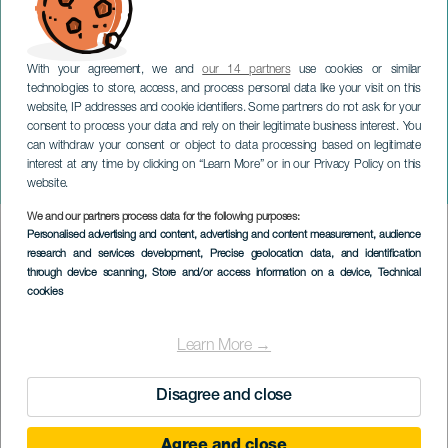
With your agreement, we and
our 14 partners
use cookies or similar
technologies to store, access, and process personal data like your visit on this
website, IP addresses and cookie identifiers. Some partners do not ask for your
consent to process your data and rely on their legitimate business interest. You
can withdraw your consent or object to data processing based on legitimate
GRAN CANARIA
interest at any time by clicking on “Learn More” or in our Privacy Policy on this
The Class Carnival
website.
We and our partners process data for the following purposes:
Imagen
Personalised advertising and content, advertising and content measurement, audience
Listado
research and services development
, Precise geolocation data, and identification
through device scanning
, Store and/or access information on a device
, Technical
cookies
Learn More →
Disagree and close
Agree and close