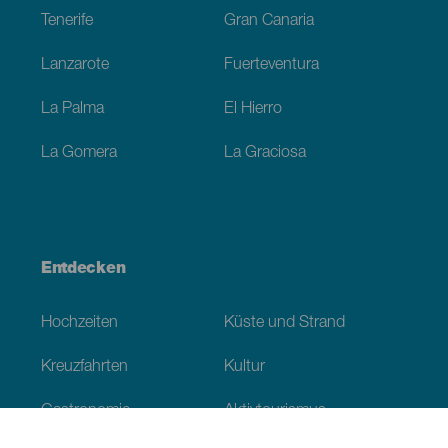
Tenerife
Gran Canaria
Lanzarote
Fuerteventura
La Palma
El Hierro
La Gomera
La Graciosa
Entdecken
Hochzeiten
Küste und Strand
Kreuzfahrten
Kultur
Gastronomie
Aktivtourismus