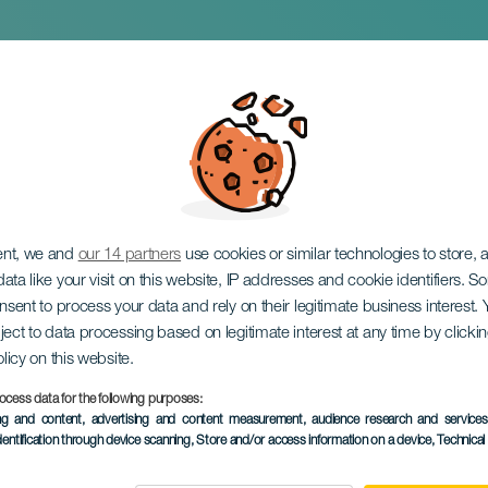
let im Konzert
ent, we and
our 14 partners
use cookies or similar technologies to store,
ata like your visit on this website, IP addresses and cookie identifiers. 
onsent to process your data and rely on their legitimate business interest
ject to data processing based on legitimate interest at any time by click
olicy on this website.
ocess data for the following purposes:
VERGANGENE VERANSTAL
ing and content, advertising and content measurement, audience research and service
dentification through device scanning
, Store and/or access information on a device
, Technica
08 February 2026