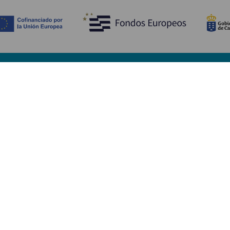
Entdecken
P
Hochzeiten
Küste und Strand
Ve
Kreuzfahrten
Kultur
An
Gastronomie
Aktivtourismus
Un
Alle Artikel