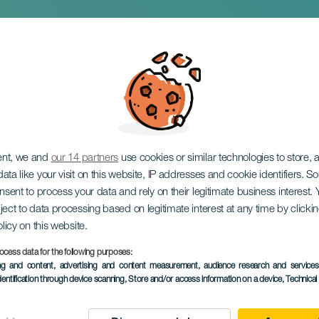
NFANTIL ‘VERANO E
ent, we and
our 14 partners
use cookies or similar technologies to store,
ata like your visit on this website, IP addresses and cookie identifiers. 
onsent to process your data and rely on their legitimate business interest
ject to data processing based on legitimate interest at any time by click
olicy on this website.
ocess data for the following purposes:
VERGANGENE VERANSTAL
ing and content, advertising and content measurement, audience research and service
dentification through device scanning
, Store and/or access information on a device
, Technica
8 bis 10 August
Islas
Gran Canaria