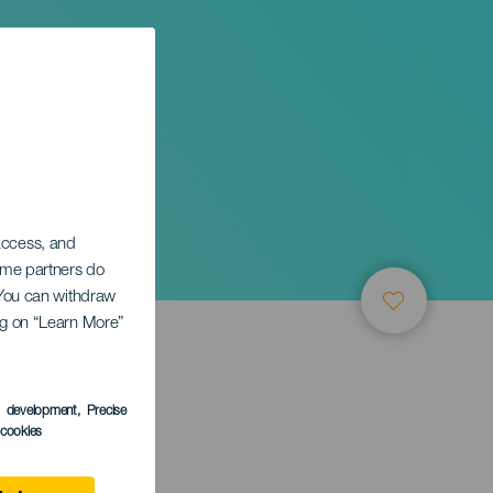
N EL
 access, and
Some partners do
. You can withdraw
ing on “Learn More”
TUNG
s development
, Precise
l cookies