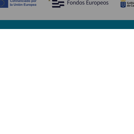
Entdecken
P
Hochzeiten
Küste und Strand
Ve
Kreuzfahrten
Kultur
An
Gastronomie
Aktivtourismus
Un
Alle Artikel