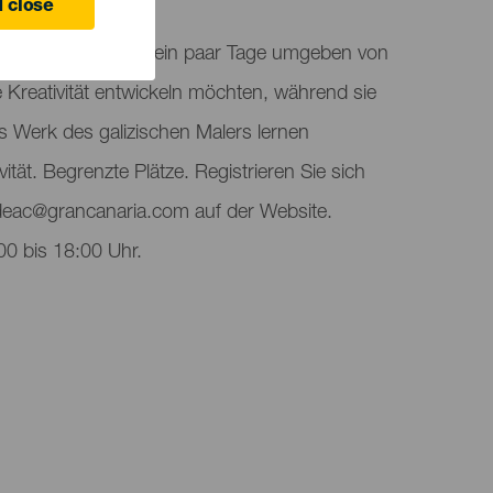
 close
 bis 12 Jahren, die ein paar Tage umgeben von
 Kreativität entwickeln möchten, während sie
as Werk des galizischen Malers lernen
tät. Begrenzte Plätze. Registrieren Sie sich
eac@grancanaria.com auf der Website.
00 bis 18:00 Uhr.