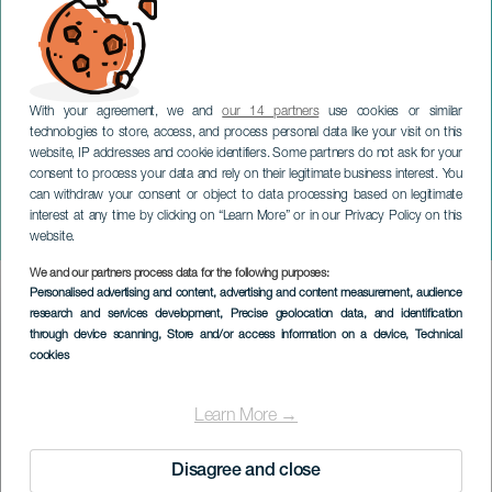
With your agreement, we and
our 14 partners
use cookies or similar
technologies to store, access, and process personal data like your visit on this
website, IP addresses and cookie identifiers. Some partners do not ask for your
consent to process your data and rely on their legitimate business interest. You
can withdraw your consent or object to data processing based on legitimate
GRAN CANARIA
interest at any time by clicking on “Learn More” or in our Privacy Policy on this
Sunbeat LPA
website.
We and our partners process data for the following purposes:
Imagen
Personalised advertising and content, advertising and content measurement, audience
Listado
research and services development
, Precise geolocation data, and identification
through device scanning
, Store and/or access information on a device
, Technical
cookies
Learn More →
Disagree and close