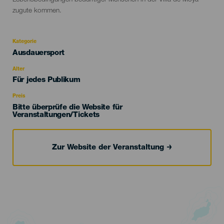
Lebensbedingungen bedürftiger Menschen in der Villa de Moya
zugute kommen.
Kategorie
Categoría
Ausdauersport
del
evento
Alter
Edad
Für jedes Publikum
Recomendada
Preis
Bitte überprüfe die Website für
Veranstaltungen/Tickets
Zur Website der Veranstaltung