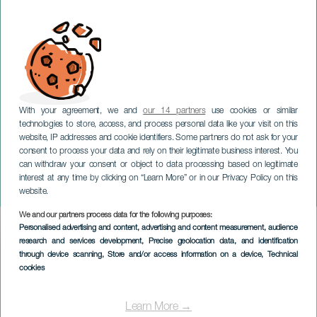
With your agreement, we and
our 14 partners
use cookies or similar
technologies to store, access, and process personal data like your visit on this
website, IP addresses and cookie identifiers. Some partners do not ask for your
consent to process your data and rely on their legitimate business interest. You
can withdraw your consent or object to data processing based on legitimate
GRAN CANARIA
interest at any time by clicking on “Learn More” or in our Privacy Policy on this
Süßes Solidaritätsrennen
website.
We and our partners process data for the following purposes:
Imagen
Personalised advertising and content, advertising and content measurement, audience
Listado
research and services development
, Precise geolocation data, and identification
through device scanning
, Store and/or access information on a device
, Technical
cookies
Learn More →