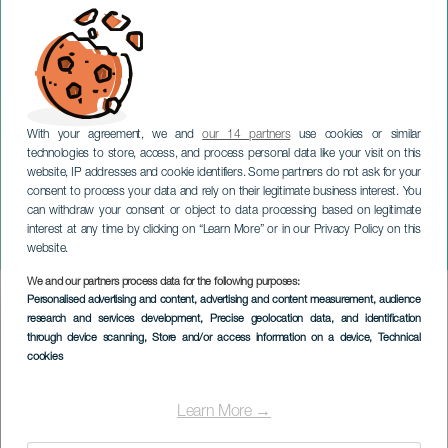
With your agreement, we and
our 14 partners
use cookies or similar
technologies to store, access, and process personal data like your visit on this
GRAN CANARIA
website, IP addresses and cookie identifiers. Some partners do not ask for your
consent to process your data and rely on their legitimate business interest. You
Spanische Parasurfing-
can withdraw your consent or object to data processing based on legitimate
Meisterschaft: LPA Surf
interest at any time by clicking on “Learn More” or in our Privacy Policy on this
City
website.
We and our partners process data for the following purposes:
Imagen
Personalised advertising and content, advertising and content measurement, audience
Listado
research and services development
, Precise geolocation data, and identification
through device scanning
, Store and/or access information on a device
, Technical
cookies
Learn More →