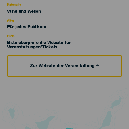
Kategorie
Categoría
Wind und Wellen
del
evento
Alter
Edad
Für jedes Publikum
Recomendada
Preis
Bitte überprüfe die Website für
Veranstaltungen/Tickets
Zur Website der Veranstaltung