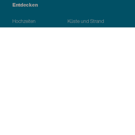
Entdecken
Hochzeiten
Küste und Strand
Kreuzfahrten
Kultur
Gastronomie
Aktivtourismus
Alle Artikel
Praktische Informationen
Veranstaltungskalender
Klima
Anreise
Wo sollen wir essen