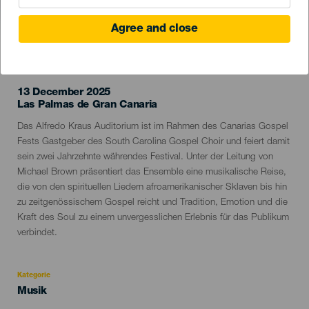
Agree and close
VERGANGENE VERANSTALTUNG
13 December 2025
Localidad
Las Palmas de Gran Canaria
Descripción
Das Alfredo Kraus Auditorium ist im Rahmen des Canarias Gospel
del
Fests Gastgeber des South Carolina Gospel Choir und feiert damit
evento
sein zwei Jahrzehnte währendes Festival. Unter der Leitung von
Michael Brown präsentiert das Ensemble eine musikalische Reise,
die von den spirituellen Liedern afroamerikanischer Sklaven bis hin
zu zeitgenössischem Gospel reicht und Tradition, Emotion und die
Kraft des Soul zu einem unvergesslichen Erlebnis für das Publikum
verbindet.
Kategorie
Categoría
Musik
del