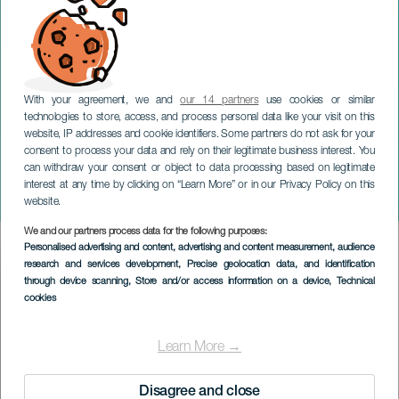
With your agreement, we and
our 14 partners
use cookies or similar
technologies to store, access, and process personal data like your visit on this
website, IP addresses and cookie identifiers. Some partners do not ask for your
consent to process your data and rely on their legitimate business interest. You
GRAN CANARIA
can withdraw your consent or object to data processing based on legitimate
South Carolina Gospel
interest at any time by clicking on “Learn More” or in our Privacy Policy on this
Choir
website.
We and our partners process data for the following purposes:
Imagen
Personalised advertising and content, advertising and content measurement, audience
Listado
research and services development
, Precise geolocation data, and identification
through device scanning
, Store and/or access information on a device
, Technical
cookies
Learn More →
Disagree and close