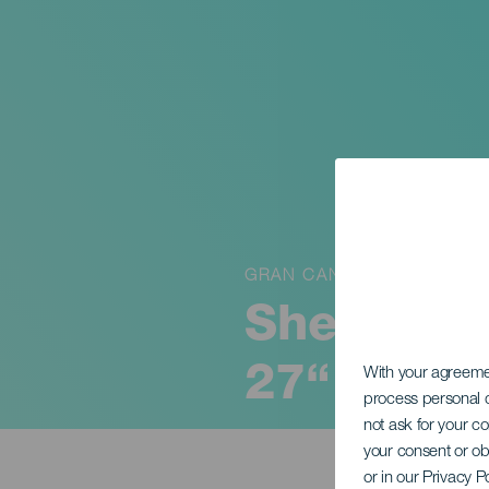
GRAN CANARIA
Sheila Bl
27“
With your agreem
process personal d
not ask for your c
your consent or ob
or in our Privacy P