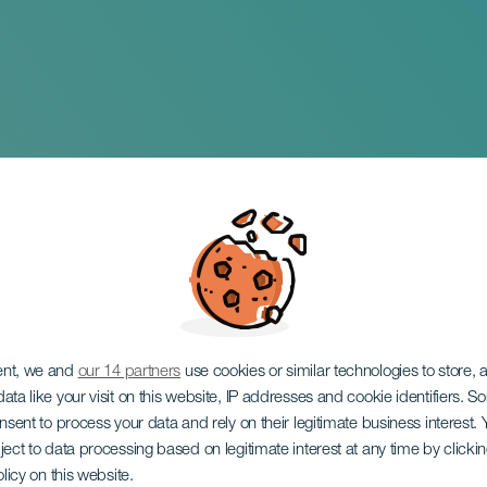
anco „Singing to the
ent, we and
our 14 partners
use cookies or similar technologies to store,
ata like your visit on this website, IP addresses and cookie identifiers. 
onsent to process your data and rely on their legitimate business interest
ject to data processing based on legitimate interest at any time by click
olicy on this website.