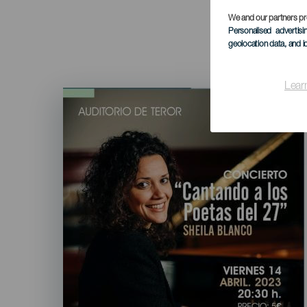
We and our partners pr
Personalised advertis
geolocation data, and i
Lear
Imagen
Listado