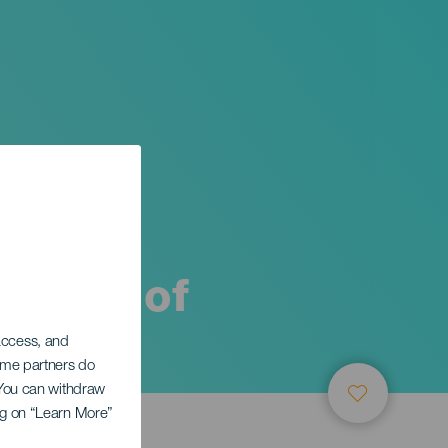
 poets of
 access, and
Some partners do
. You can withdraw
ing on “Learn More”