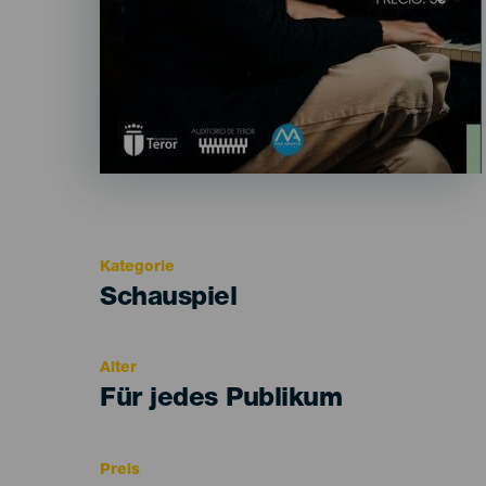
Kategorie
Categoría
Schauspiel
del
evento
Alter
Edad
Für jedes Publikum
Recomendada
Preis