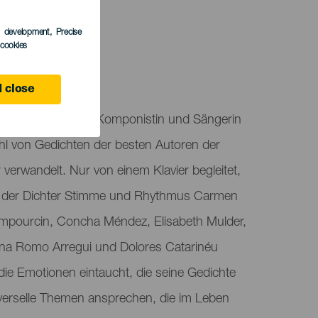
TUNG
s development
, Precise
l cookies
 close
7 hat die Pianistin, Komponistin und Sängerin
hl von Gedichten der besten Autoren der
 verwandelt. Nur von einem Klavier begleitet,
en der Dichter Stimme und Rhythmus Carmen
mpourcin, Concha Méndez, Elisabeth Mulder,
fina Romo Arregui und Dolores Catarinéu
 die Emotionen eintaucht, die seine Gedichte
verselle Themen ansprechen, die im Leben