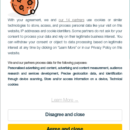
With your agreement, we and
our 14 partners
use cookies or similar
technologies to store, access, and process personal data like your visit on this
website, IP addresses and cookie identifiers. Some partners do not ask for your
consent to process your data and rely on their legitimate business interest. You
can withdraw your consent or object to data processing based on legitimate
GRAN CANARIA
interest at any time by clicking on “Learn More” or in our Privacy Policy on this
Schuld daran ist Pandora
website.
We and our partners process data for the following purposes:
Imagen
Personalised advertising and content, advertising and content measurement, audience
Listado
research and services development
, Precise geolocation data, and identification
through device scanning
, Store and/or access information on a device
, Technical
cookies
Learn More →
Disagree and close
Agree and close