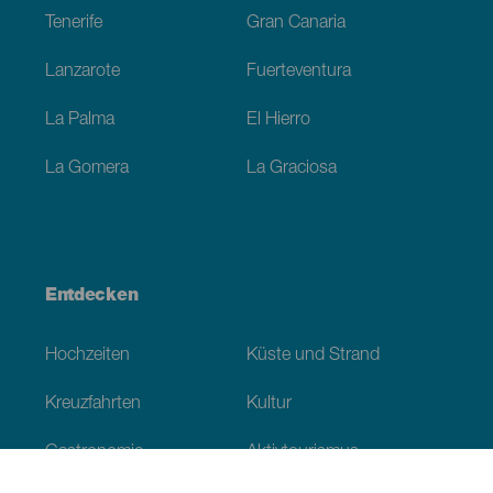
Tenerife
Gran Canaria
Lanzarote
Fuerteventura
La Palma
El Hierro
La Gomera
La Graciosa
Entdecken
Hochzeiten
Küste und Strand
Kreuzfahrten
Kultur
Gastronomie
Aktivtourismus