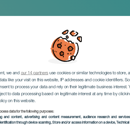
el
ent, we and
our 14 partners
use cookies or similar technologies to store,
ata like your visit on this website, IP addresses and cookie identifiers. 
onsent to process your data and rely on their legitimate business interest
ject to data processing based on legitimate interest at any time by click
olicy on this website.
ocess data for the following purposes:
VERGANGENE VERANSTAL
ing and content, advertising and content measurement, audience research and service
dentification through device scanning
, Store and/or access information on a device
, Technica