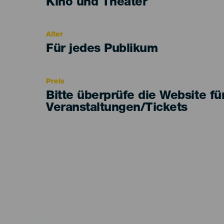
Categoría
Kino und Theater
del
evento
Alter
Edad
Für jedes Publikum
Recomendada
Preis
Bitte überprüfe die Website fü
Veranstaltungen/Tickets