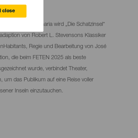
 Canaria
 close
almas de Gran Canaria wird „Die Schatzinsel“
nadaption von Robert L. Stevensons Klassiker
InHabitants, Regie und Bearbeitung von José
ktion, die beim FETEN 2025 als beste
sgezeichnet wurde, verbindet Theater,
 um das Publikum auf eine Reise voller
ssener Inseln einzutauchen.