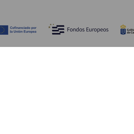
Entdecken
P
Hochzeiten
Küste und Strand
Ve
Kreuzfahrten
Kultur
An
Gastronomie
Aktivtourismus
Un
Alle Artikel