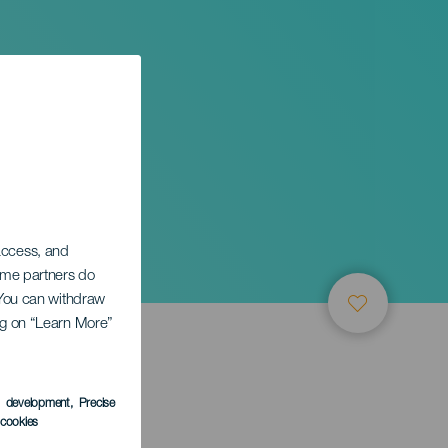
 access, and
Some partners do
. You can withdraw
ing on “Learn More”
TUNG
s development
, Precise
l cookies