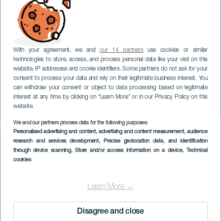
With your agreement, we and
our 14 partners
use cookies or similar
technologies to store, access, and process personal data like your visit on this
website, IP addresses and cookie identifiers. Some partners do not ask for your
consent to process your data and rely on their legitimate business interest. You
GRAN CANARIA
can withdraw your consent or object to data processing based on legitimate
Saúl Romero: Modas
interest at any time by clicking on “Learn More” or in our Privacy Policy on this
pasajeras
website.
We and our partners process data for the following purposes:
Imagen
Personalised advertising and content, advertising and content measurement, audience
Listado
research and services development
, Precise geolocation data, and identification
through device scanning
, Store and/or access information on a device
, Technical
cookies
Learn More →
Disagree and close