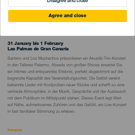
Disagree and close
Agree and close
VERGANGENE VERANSTALTUNG
31 January bis 1 February
Localidad
Las Palmas de Gran Canaria
Descripción
Santero und Los Muchachos präsentieren ein Akustik-Trio-Konzert
del
in den Talleres Palermo. Abseits von großen Shows erwartet Sie
evento
ein intimes und entspanntes Erlebnis, perfekt abgestimmt auf die
begrenzte Kapazität des Veranstaltungsortes. Die Setlist vereint
bekannte Lieder mit Kostproben neuer Stücke und schafft so eine
vertraute Atmosphäre, in der Musik, Gespräche und der Austausch
mit dem Publikum im Mittelpunkt stehen. Dieses Event legt Wert
auf Nähe, aufmerksames Zuhören und das Gefühl, ein Live-Konzert
in fast familiärer Stimmung zu erleben.
Kategorie