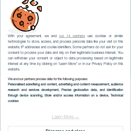
With your agreement, we and
our 14 partners
use cookies or similar
technologies to store, access, and process personal data like your visit on this
website, IP addresses and cookie identifiers. Some partners do not ask for your
consent to process your data and rely on their legitimate business interest. You
GRAN CANARIA
can withdraw your consent or object to data processing based on legitimate
Santero und Los
interest at any time by clicking on “Learn More” or in our Privacy Policy on this
Muchachos im Konzert
website.
We and our partners process data for the following purposes:
Imagen
Personalised advertising and content, advertising and content measurement, audience
Listado
research and services development
, Precise geolocation data, and identification
through device scanning
, Store and/or access information on a device
, Technical
cookies
Learn More →