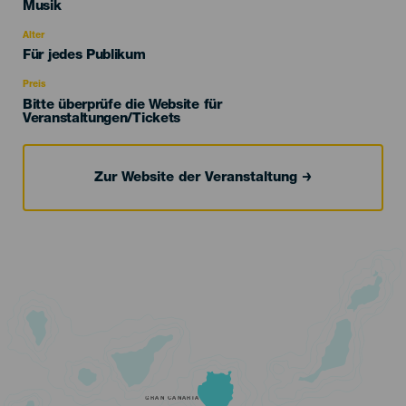
Categoría
Musik
del
evento
Alter
Edad
Für jedes Publikum
Recomendada
Preis
Bitte überprüfe die Website für
Veranstaltungen/Tickets
Zur Website der Veranstaltung
GRAN CANARIA