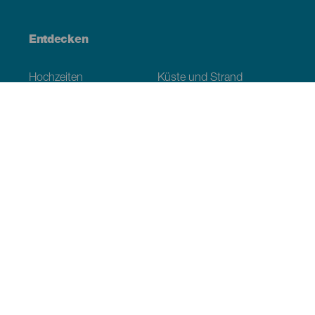
Entdecken
Hochzeiten
Küste und Strand
Kreuzfahrten
Kultur
Gastronomie
Aktivtourismus
Alle Artikel
Praktische Informationen
Veranstaltungskalender
Klima