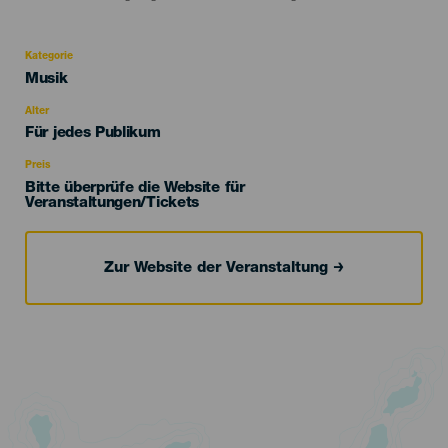
Kategorie
Categoría
Musik
del
evento
Alter
Edad
Für jedes Publikum
Recomendada
Preis
Bitte überprüfe die Website für
Veranstaltungen/Tickets
Zur Website der Veranstaltung