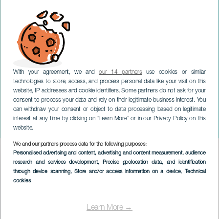
With your agreement, we and
our 14 partners
use cookies or similar
technologies to store, access, and process personal data like your visit on this
GRAN CANARIA
website, IP addresses and cookie identifiers. Some partners do not ask for your
consent to process your data and rely on their legitimate business interest. You
Roxana Amed im Konzert -
can withdraw your consent or object to data processing based on legitimate
Festival Internacional
interest at any time by clicking on “Learn More” or in our Privacy Policy on this
Canarias Jazz y Más
website.
We and our partners process data for the following purposes:
Imagen
Personalised advertising and content, advertising and content measurement, audience
Listado
research and services development
, Precise geolocation data, and identification
through device scanning
, Store and/or access information on a device
, Technical
cookies
Learn More →