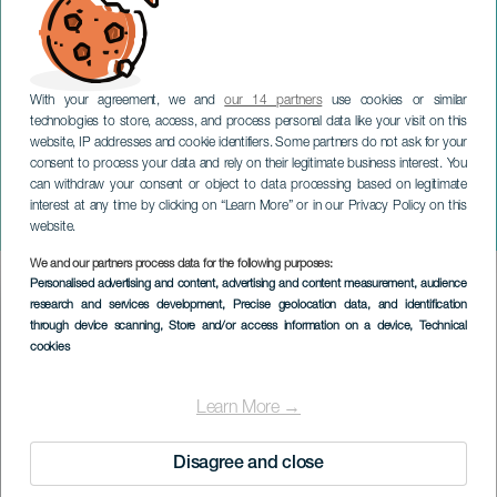
With your agreement, we and
our 14 partners
use cookies or similar
technologies to store, access, and process personal data like your visit on this
website, IP addresses and cookie identifiers. Some partners do not ask for your
consent to process your data and rely on their legitimate business interest. You
can withdraw your consent or object to data processing based on legitimate
GRAN CANARIA
interest at any time by clicking on “Learn More” or in our Privacy Policy on this
Robust
website.
We and our partners process data for the following purposes:
Imagen
Personalised advertising and content, advertising and content measurement, audience
Listado
research and services development
, Precise geolocation data, and identification
through device scanning
, Store and/or access information on a device
, Technical
cookies
Learn More →
Disagree and close