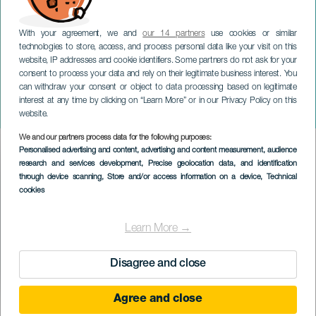
With your agreement, we and
our 14 partners
use cookies or similar
technologies to store, access, and process personal data like your visit on this
website, IP addresses and cookie identifiers. Some partners do not ask for your
consent to process your data and rely on their legitimate business interest. You
can withdraw your consent or object to data processing based on legitimate
GRAN CANARIA
interest at any time by clicking on “Learn More” or in our Privacy Policy on this
Riki Rivera im Konzert
website.
We and our partners process data for the following purposes:
Imagen
Personalised advertising and content, advertising and content measurement, audience
Listado
research and services development
, Precise geolocation data, and identification
through device scanning
, Store and/or access information on a device
, Technical
cookies
Learn More →
Disagree and close
Agree and close
VERGANGENE VERANSTALTUNG