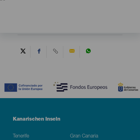
Contenido
Menú
Kanarischen Inseln
Footer
Tenerife
Gran Canaria