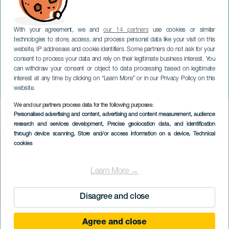
With your agreement, we and
our 14 partners
use cookies or similar
technologies to store, access, and process personal data like your visit on this
website, IP addresses and cookie identifiers. Some partners do not ask for your
consent to process your data and rely on their legitimate business interest. You
can withdraw your consent or object to data processing based on legitimate
GRAN CANARIA
interest at any time by clicking on “Learn More” or in our Privacy Policy on this
Revelora
website.
We and our partners process data for the following purposes:
Imagen
Personalised advertising and content, advertising and content measurement, audience
Listado
research and services development
, Precise geolocation data, and identification
through device scanning
, Store and/or access information on a device
, Technical
cookies
Learn More →
Disagree and close
Agree and close