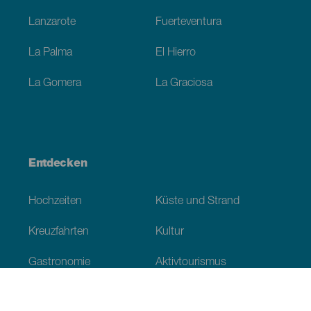
Lanzarote
Fuerteventura
La Palma
El Hierro
La Gomera
La Graciosa
Entdecken
Hochzeiten
Küste und Strand
Kreuzfahrten
Kultur
Gastronomie
Aktivtourismus
Alle Artikel