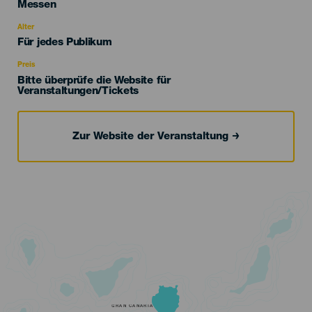
Categoría
Messen
del
evento
Alter
Edad
Für jedes Publikum
Recomendada
Preis
Bitte überprüfe die Website für
Veranstaltungen/Tickets
Zur Website der Veranstaltung
GRAN CANARIA