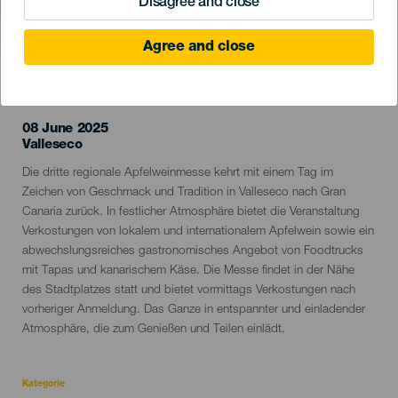
Disagree and close
Agree and close
VERGANGENE VERANSTALTUNG
08 June 2025
Localidad
Valleseco
Descripción
Die dritte regionale Apfelweinmesse kehrt mit einem Tag im
del
Zeichen von Geschmack und Tradition in Valleseco nach Gran
evento
Canaria zurück. In festlicher Atmosphäre bietet die Veranstaltung
Verkostungen von lokalem und internationalem Apfelwein sowie ein
abwechslungsreiches gastronomisches Angebot von Foodtrucks
mit Tapas und kanarischem Käse. Die Messe findet in der Nähe
des Stadtplatzes statt und bietet vormittags Verkostungen nach
vorheriger Anmeldung. Das Ganze in entspannter und einladender
Atmosphäre, die zum Genießen und Teilen einlädt.
Kategorie