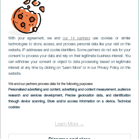
With your agreement, we and
our 14 partners
use cookies or similar
technologies to store, access, and process personal data like your visit on this
website, IP addresses and cookie identifiers. Some partners do not ask for your
consent to process your data and rely on their legitimate business interest. You
GRAN CANARIA
can withdraw your consent or object to data processing based on legitimate
Regionale
interest at any time by clicking on “Learn More” or in our Privacy Policy on this
Apfelweinmesse
website.
We and our partners process data for the following purposes:
Imagen
Personalised advertising and content, advertising and content measurement, audience
Listado
research and services development
, Precise geolocation data, and identification
through device scanning
, Store and/or access information on a device
, Technical
cookies
Learn More →