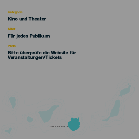
Kategorie
Categoría
Kino und Theater
del
evento
Alter
Edad
Für jedes Publikum
Recomendada
Preis
Bitte überprüfe die Website für
Veranstaltungen/Tickets
GRAN CANARIA