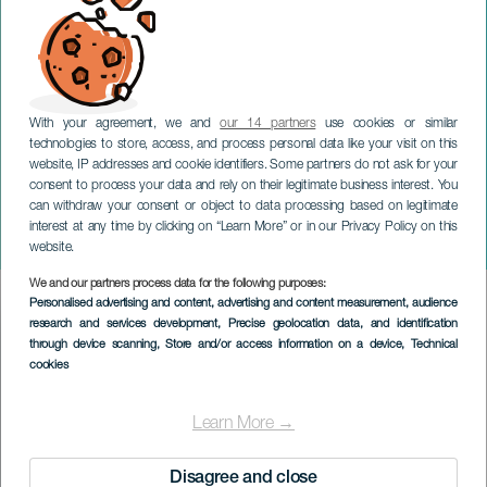
With your agreement, we and
our 14 partners
use cookies or similar
technologies to store, access, and process personal data like your visit on this
website, IP addresses and cookie identifiers. Some partners do not ask for your
consent to process your data and rely on their legitimate business interest. You
can withdraw your consent or object to data processing based on legitimate
GRAN CANARIA
interest at any time by clicking on “Learn More” or in our Privacy Policy on this
Papas High Heels
website.
We and our partners process data for the following purposes:
Imagen
Personalised advertising and content, advertising and content measurement, audience
Listado
research and services development
, Precise geolocation data, and identification
through device scanning
, Store and/or access information on a device
, Technical
cookies
Learn More →
Disagree and close