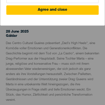
Agree and close
VERGANGENE VERANSTALTUNG
28 June 2025
Localidad
Gáldar
Descripción
Das Centro Cultural Guaires präsentiert „Dad’s High Heels“, eine
del
Komödie voller Emotionen und Generationenkonflikten. Die
evento
Geschichte beginnt mit dem Tod von „La Castro“, einem bekannten
Drag-Performer aus der Hauptstadt. Seine Tochter Marta – eine
junge, religiöse und konservative Frau – muss sich mit ihrem
abwesenden Vater wiedervereinigen, der sich jedoch als ganz
anders als ihre Vorstellungen herausstellt. Zwischen Pailletten,
Geständnissen und der Unterstützung zweier Drag Queens wird
Marta in eine unbekannte Welt hineingezogen, die ihre
Überzeugungen in Frage stellt und tiefe Emotionen weckt. Ein
Stück, das Humor, Zärtlichkeit und persönliche Transformation
vereint.