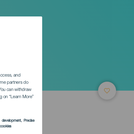
uis
 access, and
Some partners do
. You can withdraw
ing on “Learn More”
TUNG
s development
, Precise
l cookies