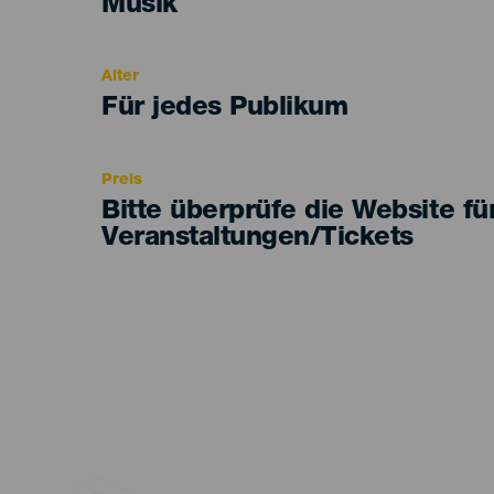
Categoría
Musik
del
evento
Alter
Edad
Für jedes Publikum
Recomendada
Preis
Bitte überprüfe die Website fü
Veranstaltungen/Tickets