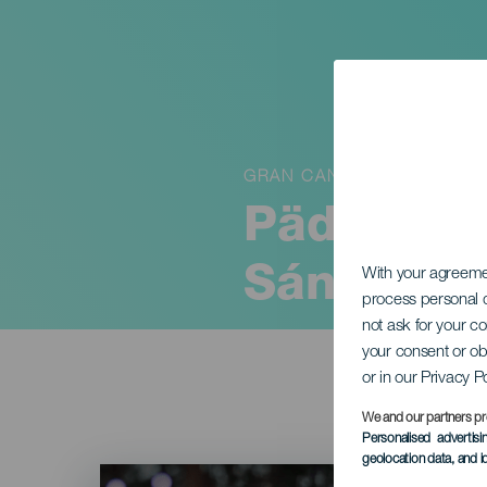
GRAN CANARIA
Pädagogis
Sánchez
With your agreem
process personal d
not ask for your c
your consent or ob
or in our Privacy P
We and our partners pr
Personalised advertis
geolocation data, and i
Imagen