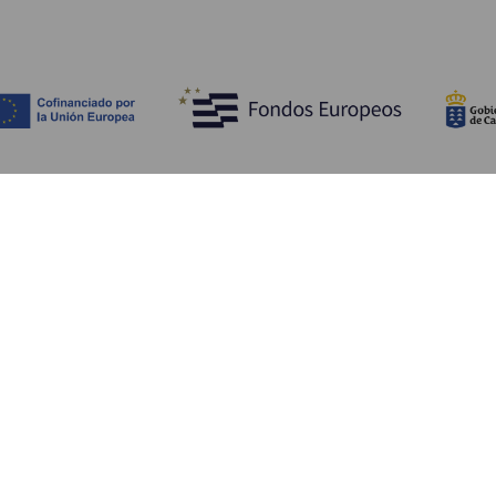
Entdecken
P
Hochzeiten
Küste und Strand
Ve
Kreuzfahrten
Kultur
An
Gastronomie
Aktivtourismus
Un
Alle Artikel