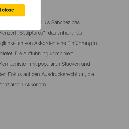
 Canaria
 close
entiert der Pianist Luis Sánchez das
 Konzert „Sculptures“, das anhand der
öglichkeiten von Akkorden eine Einführung in
bietet. Die Aufführung kombiniert
Komponisten mit populären Stücken und
 den Fokus auf den Ausdrucksreichtum, die
tenzial von Akkorden.