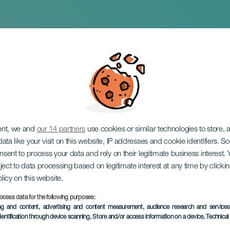
ches Konzert von L
ent, we and
our 14 partners
use cookies or similar technologies to store,
ata like your visit on this website, IP addresses and cookie identifiers. 
onsent to process your data and rely on their legitimate business interest
ject to data processing based on legitimate interest at any time by click
olicy on this website.
ocess data for the following purposes:
VERGANGENE VERANSTAL
ing and content, advertising and content measurement, audience research and service
dentification through device scanning
, Store and/or access information on a device
, Technica