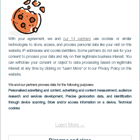
With your agreement, we and
our 14 partners
use cookies or similar
technologies to store, access, and process personal data like your visit on this
website, IP addresses and cookie identifiers. Some partners do not ask for your
consent to process your data and rely on their legitimate business interest. You
GRAN CANARIA
can withdraw your consent or object to data processing based on legitimate
Olaf und die Reise um die
interest at any time by clicking on “Learn More” or in our Privacy Policy on this
Welt: Das Musical.
website.
We and our partners process data for the following purposes:
Imagen
Personalised advertising and content, advertising and content measurement, audience
Listado
research and services development
, Precise geolocation data, and identification
through device scanning
, Store and/or access information on a device
, Technical
cookies
Learn More →