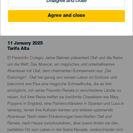
Disagree and close
Agree and close
VERGANGENE VERANSTALTUNG
11 January 2025
Localidad
Tarifa Alta
Descripción
El Paraninfo Colegio Jaime Balmes präsentiert Olaf und die Reise
del
um die Welt: Das Musical, ein magisches und unterhaltsames
evento
Abenteuer mit Olaf, dem charmanten Schneemann aus „Die
Eiskönigin“. Olaf hat genug von seinem Leben im Schloss und
bekommt von Elsa eine magische Schneeflocke, die es ihm
ermöglicht, mit seiner Freundin Renata in verschiedene Länder zu
reisen. Auf ihrer Reise treffen sie berühmte Charaktere wie Mary
Poppins in England, eine Flamencotänzerin in Spanien und Luca in
Venedig, lernen ihre Kulturen kennen und erleben spannende
Abenteuer. Nach vielen Entdeckungen beschließen Olaf und
Renata, nach Hause zurückzukehren, aber zuerst finden sie den
perfekten Ort zum Leben in der Sierra Nevada, verabschieden sich