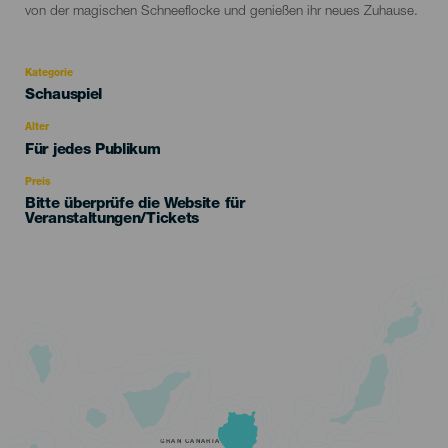
von der magischen Schneeflocke und genießen ihr neues Zuhause.
Kategorie
Categoría
Schauspiel
del
evento
Alter
Edad
Für jedes Publikum
Recomendada
Preis
Bitte überprüfe die Website für
Veranstaltungen/Tickets
GRAN CANARIA