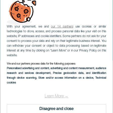
With your agreement, we and
our 14 partners
use cookies or similar
technologies to store, access, and process personal data like your visit on this
website, IP addresses and cookie identifiers. Some partners do not ask for your
consent to process your data and rely on their legitimate business interest. You
can withdraw your consent or object to data processing based on legitimate
GRAN CANARIA
interest at any time by clicking on “Learn More” or in our Privacy Policy on this
Neapolitanische Krippe
website.
We and our partners process data for the following purposes:
Imagen
Personalised advertising and content, advertising and content measurement, audience
Listado
research and services development
, Precise geolocation data, and identification
through device scanning
, Store and/or access information on a device
, Technical
cookies
Learn More →
Disagree and close