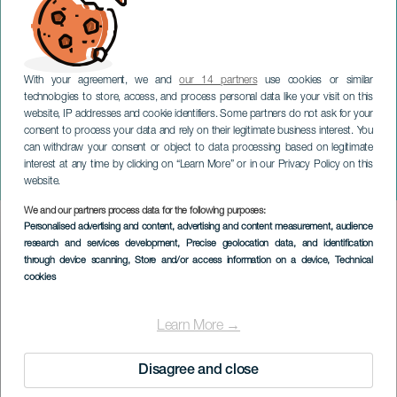
With your agreement, we and
our 14 partners
use cookies or similar
technologies to store, access, and process personal data like your visit on this
website, IP addresses and cookie identifiers. Some partners do not ask for your
consent to process your data and rely on their legitimate business interest. You
can withdraw your consent or object to data processing based on legitimate
GRAN CANARIA
interest at any time by clicking on “Learn More” or in our Privacy Policy on this
Musik des Atlantiks
website.
We and our partners process data for the following purposes:
Imagen
Personalised advertising and content, advertising and content measurement, audience
Listado
research and services development
, Precise geolocation data, and identification
through device scanning
, Store and/or access information on a device
, Technical
cookies
Learn More →
Disagree and close