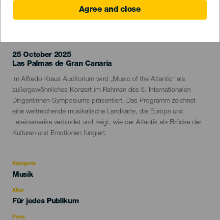
Agree and close
VERGANGENE VERANSTALTUNG
25 October 2025
Localidad
Las Palmas de Gran Canaria
Descripción
Im Alfredo Kraus Auditorium wird „Music of the Atlantic“ als
del
außergewöhnliches Konzert im Rahmen des 5. Internationalen
evento
Dirigentinnen-Symposiums präsentiert. Das Programm zeichnet
eine weitreichende musikalische Landkarte, die Europa und
Lateinamerika verbindet und zeigt, wie der Atlantik als Brücke der
Kulturen und Emotionen fungiert.
Kategorie
Categoría
Musik
del
evento
Alter
Edad
Für jedes Publikum
Recomendada
Preis