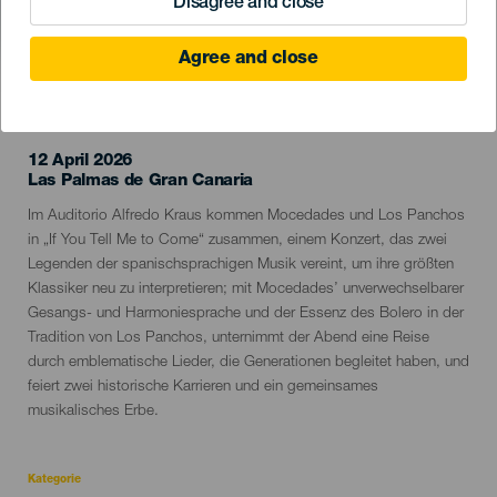
Disagree and close
Agree and close
VERGANGENE VERANSTALTUNG
12 April 2026
Localidad
Las Palmas de Gran Canaria
Descripción
Im Auditorio Alfredo Kraus kommen Mocedades und Los Panchos
del
in „If You Tell Me to Come“ zusammen, einem Konzert, das zwei
evento
Legenden der spanischsprachigen Musik vereint, um ihre größten
Klassiker neu zu interpretieren; mit Mocedades’ unverwechselbarer
Gesangs- und Harmoniesprache und der Essenz des Bolero in der
Tradition von Los Panchos, unternimmt der Abend eine Reise
durch emblematische Lieder, die Generationen begleitet haben, und
feiert zwei historische Karrieren und ein gemeinsames
musikalisches Erbe.
Kategorie