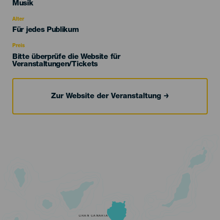
Categoría
Musik
del
evento
Alter
Edad
Für jedes Publikum
Recomendada
Preis
Bitte überprüfe die Website für
Veranstaltungen/Tickets
Zur Website der Veranstaltung
GRAN CANARIA