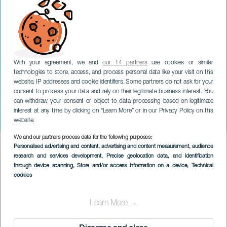
With your agreement, we and
our 14 partners
use cookies or similar
technologies to store, access, and process personal data like your visit on this
website, IP addresses and cookie identifiers. Some partners do not ask for your
consent to process your data and rely on their legitimate business interest. You
can withdraw your consent or object to data processing based on legitimate
GRAN CANARIA
interest at any time by clicking on “Learn More” or in our Privacy Policy on this
Mocedades: Los Panchos
website.
We and our partners process data for the following purposes:
Imagen
Personalised advertising and content, advertising and content measurement, audience
Listado
research and services development
, Precise geolocation data, and identification
through device scanning
, Store and/or access information on a device
, Technical
cookies
Learn More →