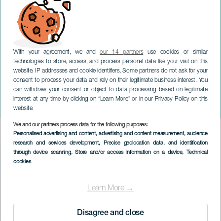
With your agreement, we and
our 14 partners
use cookies or similar
technologies to store, access, and process personal data like your visit on this
website, IP addresses and cookie identifiers. Some partners do not ask for your
consent to process your data and rely on their legitimate business interest. You
can withdraw your consent or object to data processing based on legitimate
GRAN CANARIA
interest at any time by clicking on “Learn More” or in our Privacy Policy on this
La niña 104
website.
We and our partners process data for the following purposes:
Imagen
Personalised advertising and content, advertising and content measurement, audience
Listado
research and services development
, Precise geolocation data, and identification
through device scanning
, Store and/or access information on a device
, Technical
cookies
Learn More →
Disagree and close