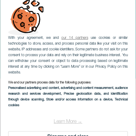
With your agreement, we and
our 14 partners
use cookies or similar
technologies to store, access, and process personal data like your visit on this
GRAN CANARIA
website, IP addresses and cookie identifiers. Some partners do not ask for your
consent to process your data and rely on their legitimate business interest. You
La Magia del Barroco -
can withdraw your consent or object to data processing based on legitimate
Maspalomas Internacional
interest at any time by clicking on “Learn More” or in our Privacy Policy on this
Trumpet Fest
website.
We and our partners process data for the following purposes:
Imagen
Personalised advertising and content, advertising and content measurement, audience
Listado
research and services development
, Precise geolocation data, and identification
through device scanning
, Store and/or access information on a device
, Technical
cookies
Learn More →