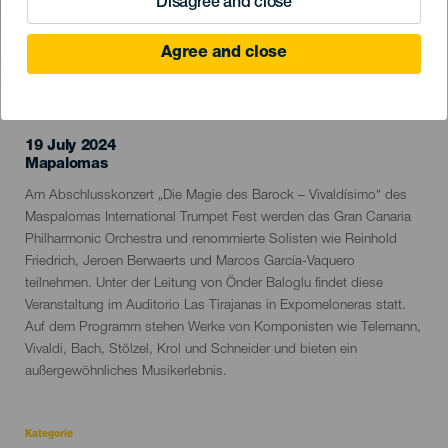
Disagree and close
Agree and close
VERGANGENE VERANSTALTUNG
19 July 2024
Localidad
Mapalomas
Descripción
Am Abschlusskonzert „Die Magie des Barock – Vivaldísimo“ des
del
Maspalomas International Trumpet Fest werden das Gran Canaria
evento
Philharmonic Orchestra und renommierte Solisten wie Reinhold
Friedrich, Jeroen Berwaerts und Marcos García-Vaquero
teilnehmen. Unter der Leitung von Önder Baloglu findet diese
Veranstaltung im Auditorio Las Tirajanas in Expomeloneras statt.
Auf dem Programm stehen Werke von Komponisten wie Telemann,
Vivaldi, Bach, Stölzel, Krol und Schneider und bieten ein
außergewöhnliches Musikerlebnis.
Kategorie