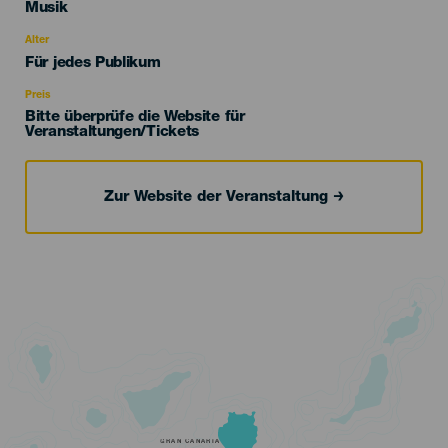
Categoría
Musik
del
evento
Alter
Edad
Für jedes Publikum
Recomendada
Preis
Bitte überprüfe die Website für
Veranstaltungen/Tickets
Zur Website der Veranstaltung
GRAN CANARIA