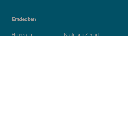
Entdecken
Hochzeiten
Küste und Strand
Kreuzfahrten
Kultur
Gastronomie
Aktivtourismus
Alle Artikel
Praktische Informationen
Veranstaltungskalender
Klima