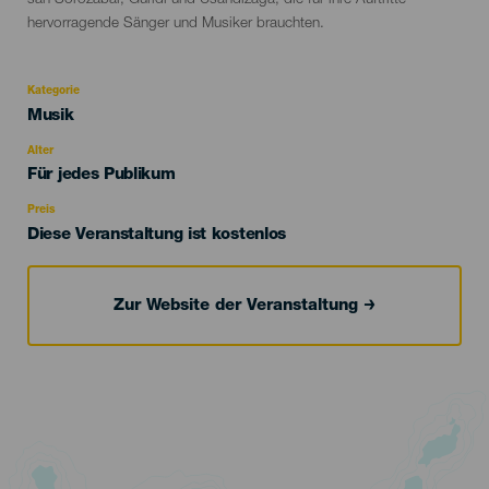
hervorragende Sänger und Musiker brauchten.
Kategorie
Categoría
Musik
del
evento
Alter
Edad
Für jedes Publikum
Recomendada
Preis
Diese Veranstaltung ist kostenlos
Zur Website der Veranstaltung