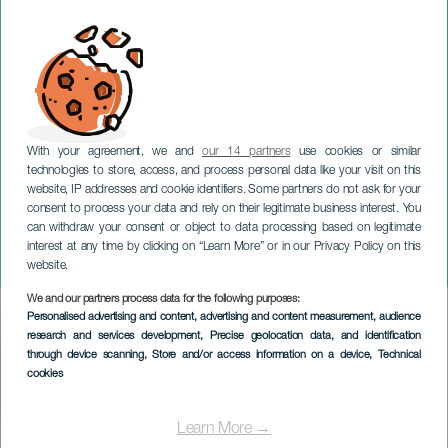
With your agreement, we and
our 14 partners
use cookies or similar
technologies to store, access, and process personal data like your visit on this
GRAN CANARIA
website, IP addresses and cookie identifiers. Some partners do not ask for your
consent to process your data and rely on their legitimate business interest. You
La leyenda del beso -
can withdraw your consent or object to data processing based on legitimate
Festival de música
interest at any time by clicking on “Learn More” or in our Privacy Policy on this
española y zarzuela
website.
We and our partners process data for the following purposes:
Imagen
Personalised advertising and content, advertising and content measurement, audience
Listado
research and services development
, Precise geolocation data, and identification
through device scanning
, Store and/or access information on a device
, Technical
cookies
Learn More →