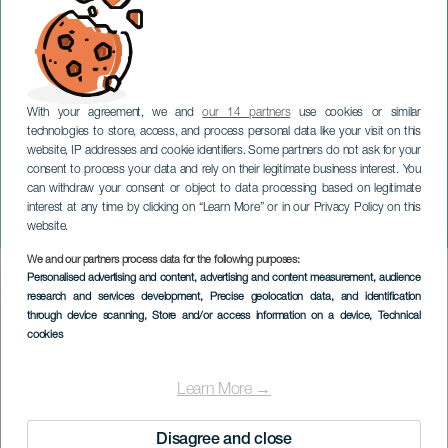
With your agreement, we and
our 14 partners
use cookies or similar
technologies to store, access, and process personal data like your visit on this
website, IP addresses and cookie identifiers. Some partners do not ask for your
consent to process your data and rely on their legitimate business interest. You
can withdraw your consent or object to data processing based on legitimate
GRAN CANARIA
interest at any time by clicking on “Learn More” or in our Privacy Policy on this
Klassiker mit Humor
website.
We and our partners process data for the following purposes:
Imagen
Personalised advertising and content, advertising and content measurement, audience
Listado
research and services development
, Precise geolocation data, and identification
through device scanning
, Store and/or access information on a device
, Technical
cookies
Learn More →
Disagree and close