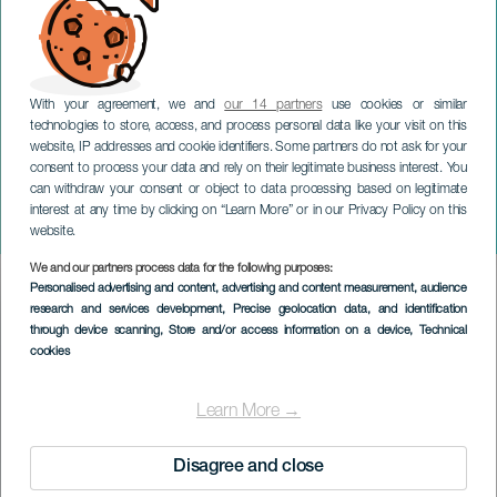
With your agreement, we and
our 14 partners
use cookies or similar
technologies to store, access, and process personal data like your visit on this
website, IP addresses and cookie identifiers. Some partners do not ask for your
consent to process your data and rely on their legitimate business interest. You
can withdraw your consent or object to data processing based on legitimate
GRAN CANARIA
interest at any time by clicking on “Learn More” or in our Privacy Policy on this
Klassiker in Quegles
website.
We and our partners process data for the following purposes:
Imagen
Personalised advertising and content, advertising and content measurement, audience
Listado
research and services development
, Precise geolocation data, and identification
through device scanning
, Store and/or access information on a device
, Technical
cookies
Learn More →
Disagree and close