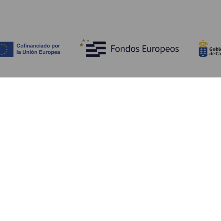
Entdecken
P
Hochzeiten
Küste und Strand
Ve
Kreuzfahrten
Kultur
An
Gastronomie
Aktivtourismus
Un
Alle Artikel