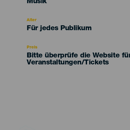
Categoría
Musik
del
evento
Alter
Edad
Für jedes Publikum
Recomendada
Preis
Bitte überprüfe die Website fü
Veranstaltungen/Tickets