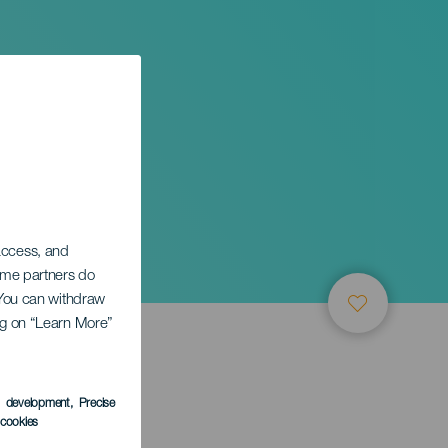
 access, and
Some partners do
. You can withdraw
ing on “Learn More”
TUNG
s development
, Precise
l cookies