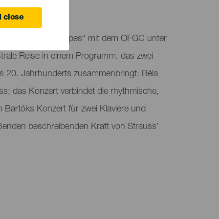
 Canaria
 close
us bietet „Soundscapes“ mit dem OFGC unter
trale Reise in einem Programm, das zwei
s 20. Jahrhunderts zusammenbringt: Béla
ss; das Konzert verbindet die rhythmische,
n Bartóks Konzert für zwei Klaviere und
ißenden beschreibenden Kraft von Strauss’