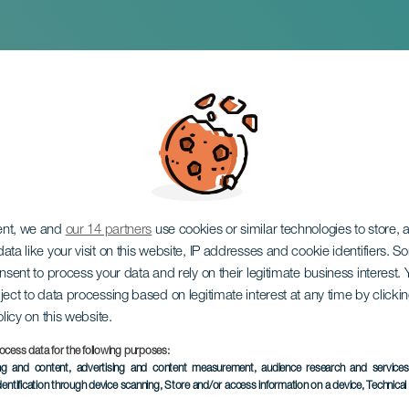
dschaften
ent, we and
our 14 partners
use cookies or similar technologies to store,
ata like your visit on this website, IP addresses and cookie identifiers. 
onsent to process your data and rely on their legitimate business interest
ject to data processing based on legitimate interest at any time by click
olicy on this website.
ocess data for the following purposes:
VERGANGENE VERANSTAL
ing and content, advertising and content measurement, audience research and service
dentification through device scanning
, Store and/or access information on a device
, Technica