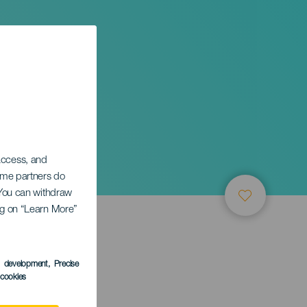
 access, and
Some partners do
. You can withdraw
ing on “Learn More”
TUNG
s development
, Precise
l cookies