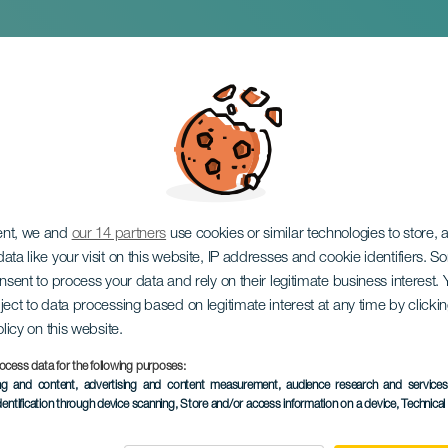
Paula Ojeda
ent, we and
our 14 partners
use cookies or similar technologies to store,
ata like your visit on this website, IP addresses and cookie identifiers. 
onsent to process your data and rely on their legitimate business interest
ject to data processing based on legitimate interest at any time by click
olicy on this website.
ocess data for the following purposes:
VERGANGENE VERANSTAL
ing and content, advertising and content measurement, audience research and service
dentification through device scanning
, Store and/or access information on a device
, Technica
11 October 2025