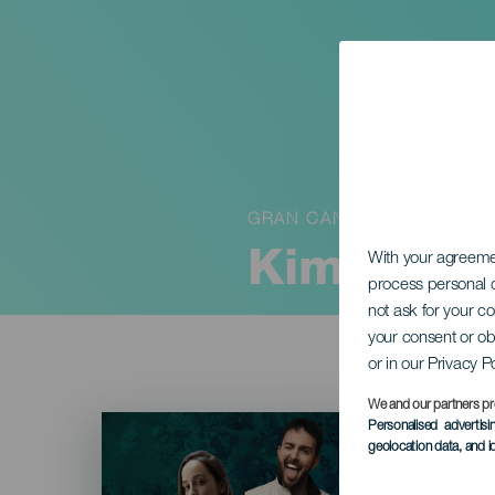
GRAN CANARIA
Kimera x 
With your agreem
process personal d
not ask for your c
your consent or ob
or in our Privacy P
We and our partners pr
Imagen
Personalised advertis
Listado
geolocation data, and i