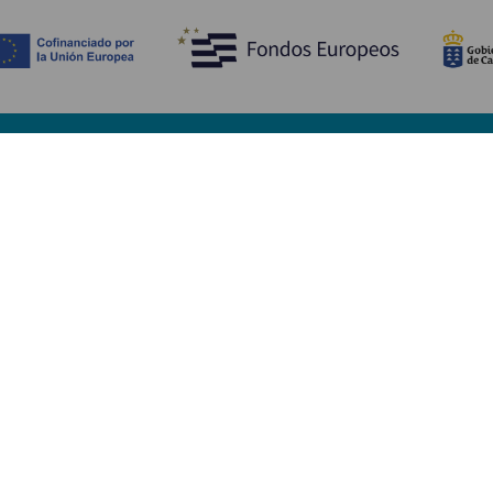
Entdecken
P
Hochzeiten
Küste und Strand
Ve
Kreuzfahrten
Kultur
An
Gastronomie
Aktivtourismus
Un
Alle Artikel