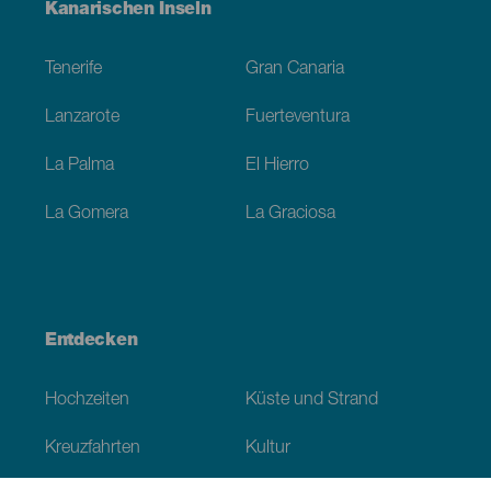
Menú
Kanarischen Inseln
Footer
Tenerife
Gran Canaria
Lanzarote
Fuerteventura
La Palma
El Hierro
La Gomera
La Graciosa
Entdecken
Hochzeiten
Küste und Strand
Kreuzfahrten
Kultur