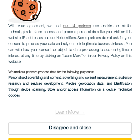
With your agreement, we and
our 14 partners
use cookies or similar
technologies to store, access, and process personal data like your visit on this
website, IP addresses and cookie identifiers. Some partners do not ask for your
consent to process your data and rely on their legitimate business interest. You
can withdraw your consent or object to data processing based on legitimate
GRAN CANARIA
interest at any time by clicking on “Learn More” or in our Privacy Policy on this
Kessel für die Karwoche
website.
We and our partners process data for the following purposes:
Imagen
Personalised advertising and content, advertising and content measurement, audience
Listado
research and services development
, Precise geolocation data, and identification
through device scanning
, Store and/or access information on a device
, Technical
cookies
Learn More →
Disagree and close