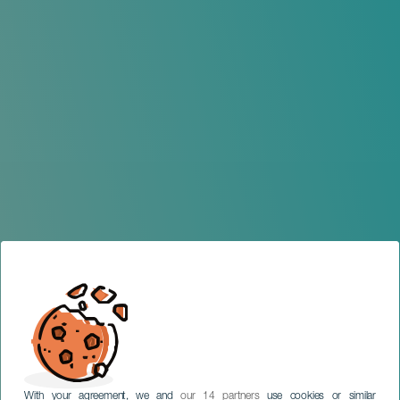
With your agreement, we and
our 14 partners
use cookies or similar