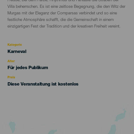
del
Freude, bei dem Farbe, Rhythmus und Fantasie die Straßen der
evento
Villa beherrschen. Es ist eine zeitlose Begegnung, die den Witz der
Murgas mit der Eleganz der Comparsas verbindet und so eine
festliche Atmosphäre schafft, die die Gemeinschaft in einem
einzigartigen Fest der Tradition und der kreativen Freiheit vereint.
Kategorie
Categoría
Karneval
del
evento
Alter
Edad
Für jedes Publikum
Recomendada
Preis
Diese Veranstaltung ist kostenlos