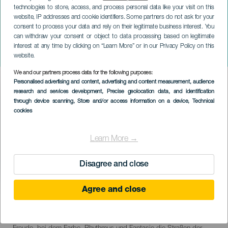
technologies to store, access, and process personal data like your visit on this
website, IP addresses and cookie identifiers. Some partners do not ask for your
consent to process your data and rely on their legitimate business interest. You
can withdraw your consent or object to data processing based on legitimate
GRAN CANARIA
interest at any time by clicking on “Learn More” or in our Privacy Policy on this
Karneval in Moya
website.
We and our partners process data for the following purposes:
Imagen
Personalised advertising and content, advertising and content measurement, audience
Listado
research and services development
, Precise geolocation data, and identification
through device scanning
, Store and/or access information on a device
, Technical
cookies
Learn More →
Disagree and close
Agree and close
February 2027
Localidad
Moya
Descripción
Der Karneval in Moya ist Ausdruck von Identität und gemeinsamer