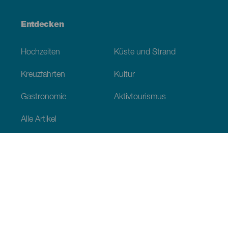
Entdecken
Hochzeiten
Küste und Strand
Kreuzfahrten
Kultur
Gastronomie
Aktivtourismus
Alle Artikel
Praktische Informationen
Veranstaltungskalender
Klima