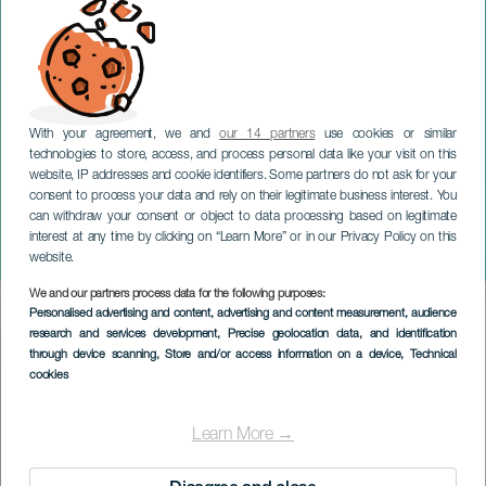
With your agreement, we and
our 14 partners
use cookies or similar
technologies to store, access, and process personal data like your visit on this
website, IP addresses and cookie identifiers. Some partners do not ask for your
consent to process your data and rely on their legitimate business interest. You
can withdraw your consent or object to data processing based on legitimate
GRAN CANARIA
interest at any time by clicking on “Learn More” or in our Privacy Policy on this
Kanarische Legenden
website.
We and our partners process data for the following purposes:
Imagen
Personalised advertising and content, advertising and content measurement, audience
Listado
research and services development
, Precise geolocation data, and identification
through device scanning
, Store and/or access information on a device
, Technical
cookies
Learn More →