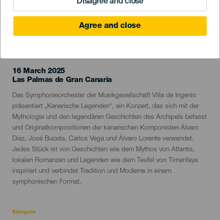
Disagree and close
Agree and close
VERGANGENE VERANSTALTUNG
16 March 2025
Localidad
Las Palmas de Gran Canaria
Descripción
Das Symphonieorchester der Musikgesellschaft Villa de Ingenio
del
präsentiert „Kanarische Legenden“, ein Konzert, das sich mit der
evento
Mythologie und den legendären Geschichten des Archipels befasst
und Originalkompositionen der kanarischen Komponisten Álvaro
Díaz, José Buceta, Carlos Vega und Álvaro Lorente verwendet.
Jedes Stück ist von Geschichten wie dem Mythos von Atlantis,
lokalen Romanzen und Legenden wie dem Teufel von Timanfaya
inspiriert und verbindet Tradition und Moderne in einem
symphonischen Format.
Kategorie