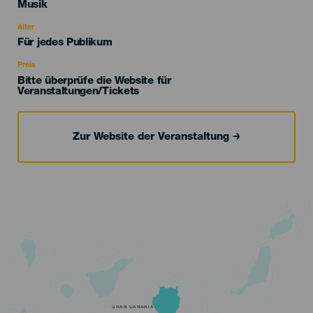
Categoría
Musik
del
evento
Alter
Edad
Für jedes Publikum
Recomendada
Preis
Bitte überprüfe die Website für
Veranstaltungen/Tickets
Zur Website der Veranstaltung
GRAN CANARIA