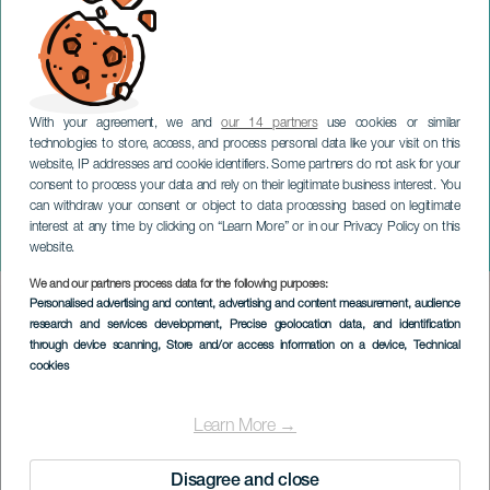
With your agreement, we and
our 14 partners
use cookies or similar
technologies to store, access, and process personal data like your visit on this
website, IP addresses and cookie identifiers. Some partners do not ask for your
consent to process your data and rely on their legitimate business interest. You
GRAN CANARIA
can withdraw your consent or object to data processing based on legitimate
Javier Santaolalla: Wie
interest at any time by clicking on “Learn More” or in our Privacy Policy on this
spät ist es?
website.
We and our partners process data for the following purposes:
Imagen
Personalised advertising and content, advertising and content measurement, audience
Listado
research and services development
, Precise geolocation data, and identification
through device scanning
, Store and/or access information on a device
, Technical
cookies
Learn More →
Disagree and close